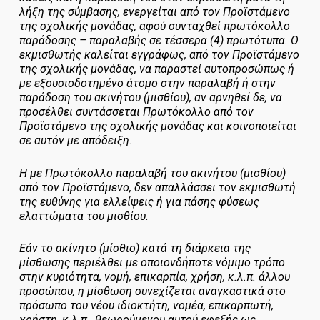
λήξη της σύμβασης, ενεργείται από τον Προϊστάμενο
της σχολικής μονάδας, αφού συνταχθεί πρωτόκολλο
παράδοσης – παραλαβής σε τέσσερα (4) πρωτότυπα. Ο
εκμισθωτής καλείται εγγράφως, από τον Προϊστάμενο
της σχολικής μονάδας, να παραστεί αυτοπροσώπως ή
με εξουσιοδοτημένο άτομο στην παραλαβή ή στην
παράδοση του ακινήτου (μισθίου), αν αρνηθεί δε, να
προσέλθει συντάσσεται Πρωτόκολλο από τον
Προϊστάμενο της σχολικής μονάδας και κοινοποιείται
σε αυτόν με απόδειξη.
Η με Πρωτόκολλο παραλαβή του ακινήτου (μισθίου)
από τον Προϊστάμενο, δεν απαλλάσσει τον εκμισθωτή
της ευθύνης για ελλείψεις ή για πάσης φύσεως
ελαττώματα του μισθίου.
Εάν το ακίνητο (μίσθιο) κατά τη διάρκεια της
μίσθωσης περιέλθει με οποιονδήποτε νόμιμο τρόπο
στην κυριότητα, νομή, επικαρπία, χρήση, κ.λ.π. άλλου
προσώπου, η μίσθωση συνεχίζεται αναγκαστικά στο
πρόσωπο του νέου ιδιοκτήτη, νομέα, επικαρπωτή,
χρήστη, κ.λ.π., θεωρούμενου αυτού εφεξής ως