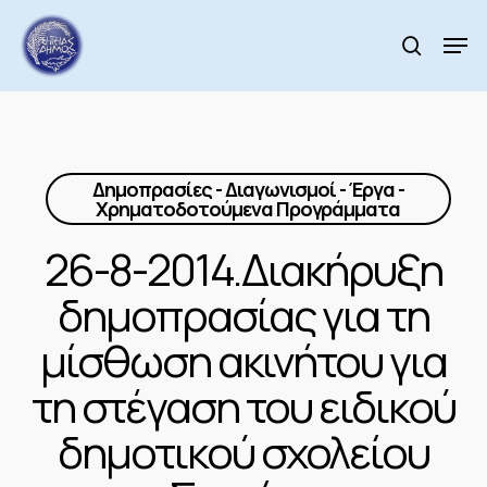
Skip
to
Men
search
main
Close
content
Menu
Δημοπρασίες - Διαγωνισμοί - Έργα -
Χρηματοδοτούμενα Προγράμματα
26-8-2014.Διακήρυξη
δημοπρασίας για τη
μίσθωση ακινήτου για
τη στέγαση του ειδικού
δημοτικού σχολείου