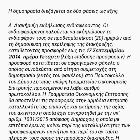
H
δημοπρασία διεξάγεται σε δύο φάσεις ως εξής:
Α. Διακήρυξη εκδήλωσης ενδιαφέροντος.
Οι
ενδιαφερόμενοι καλούνται να εκδηλώσουν το
ενδιαφέρον τους σε προθεσμία είκοσι (20) ημερών από
τη δημοσίευση της περίληψης της διακήρυξης,
17 Σεπτεμβρίου
καταθέτοντας προσφορές έως τις
2014, ημέρα Υετάρτη
(λήξη επίδοσης προσφορών). Η
προσφορά κατατίθεται σε σφραγισμένο φάκελο ο
οποίος συνοδεύεται από αίτηση συμμετοχής στη
δημοπρασία (εκτός του φακέλου), στο Πρωτόκολλο
του Δήμου Σητείας υπόψη Γραμματείας Οικονομικής
Επιτροπής, προκειμένου να λάβει αριθμό
πρωτοκόλλου. Η Γραμματεία Οικονομικής Επιτροπής
θα αποστείλει τις προσφορές στην αρμόδια επιτροπή
καταλληλότητας, επιλογής και εκτίμησης της αξίας
του ακινήτου η οποία έχει συγκροτηθεί με την υπ’
αριθμ. 1031/2015 απόφαση Δημάρχου, η οποία με
επιτόπια έρευνα, κρίνει περί της καταλληλότητας των
προσφερομένων ακινήτων και περί του αν ταύτα
πληρούν τους όρους της παρούσας διακήρυξης. Η