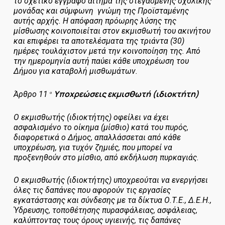
το σχετικό έγγραφο αίτημα της στεγασμένης σχολικής
μονάδας και σύμφωνη γνώμη της Προϊσταμένης
αυτής αρχής. Η απόφαση πρόωρης λύσης της
μίσθωσης κοινοποιείται στον εκμισθωτή του ακινήτου
και επιφέρει τα αποτελέσματα της τριάντα (30)
ημέρες τουλάχιστον μετά την κοινοποίηση της. Από
την ημερομηνία αυτή παύει κάθε υποχρέωση του
Δήμου για καταβολή μισθωμάτων.
Υποχρεώσεις εκμισθωτή (ιδιοκτήτη)
Άρθρο 11
ο
Ο εκμισθωτής (ιδιοκτήτης) οφείλει να έχει
ασφαλισμένο το οίκημα (μίσθιο) κατά του πυρός,
διαφορετικά ο Δήμος, απαλλάσσεται από κάθε
υποχρέωση, για τυχόν ζημιές, που μπορεί να
προξενηθούν στο μίσθιο, από εκδήλωση πυρκαγιάς.
Ο εκμισθωτής (ιδιοκτήτης) υποχρεούται να ενεργήσει
όλες τις δαπάνες που αφορούν τις εργασίες
εγκατάστασης και σύνδεσης με τα δίκτυα Ο.Τ.Ε., Δ.Ε.Η.,
Ύδρευσης, τοποθέτησης πυρασφάλειας, ασφάλειας,
καλύπτοντας τους όρους υγιεινής, τις δαπάνες