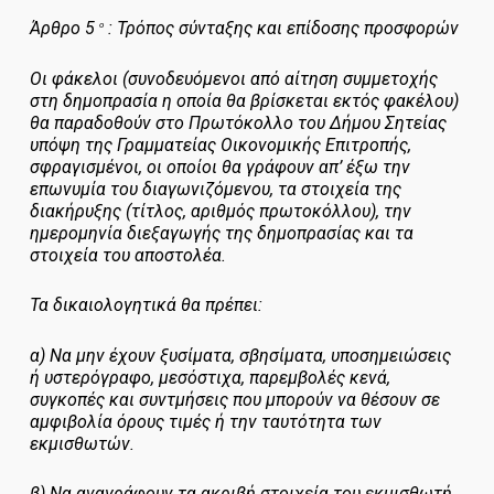
Άρθρο 5
: Τρόπος σύνταξης και επίδοσης προσφορών
ο
Οι φάκελοι (συνοδευόμενοι από αίτηση συμμετοχής
στη δημοπρασία η οποία θα βρίσκεται εκτός φακέλου)
θα παραδοθούν στο Πρωτόκολλο του Δήμου Σητείας
υπόψη της Γραμματείας Οικονομικής Επιτροπής,
σφραγισμένοι, οι οποίοι θα γράφουν απ’ έξω την
επωνυμία του διαγωνιζόμενου, τα στοιχεία της
διακήρυξης (τίτλος, αριθμός πρωτοκόλλου), την
ημερομηνία διεξαγωγής της δημοπρασίας και τα
στοιχεία του αποστολέα.
Τα δικαιολογητικά θα πρέπει:
α) Να μην έχουν ξυσίματα, σβησίματα, υποσημειώσεις
ή υστερόγραφο, μεσόστιχα, παρεμβολές κενά,
συγκοπές και συντμήσεις που μπορούν να θέσουν σε
αμφιβολία όρους τιμές ή την ταυτότητα των
εκμισθωτών.
β) Να αναγράφουν τα ακριβή στοιχεία του εκμισθωτή.