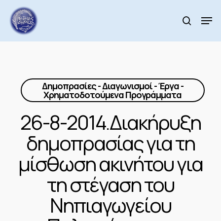
Skip
to
Men
search
main
Close
content
Menu
Δημοπρασίες - Διαγωνισμοί - Έργα -
Χρηματοδοτούμενα Προγράμματα
26-8-2014.Διακήρυξη
δημοπρασίας για τη
μίσθωση ακινήτου για
τη στέγαση του
Νηπιαγωγείου