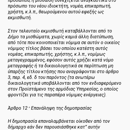
προσώπου, η μίσθωση συνεχίζεται αναγκαστικά στο
πρόσωπο του νέου ιδιοκτήτη, νομέα, επικαρπωτή,
χρήστη, κ.λ.π., θεωρούμενου αυτού εφεξής ως
εκμισθωτή.
Στον τελευταίο εκμισθωτή καταβάλλονται από το
Δήμο τα μισθώματα, χωρίς καμιά άλλη διατύπωση,
από τότε που κοινοποιείται νόμιμα σε αυτόν ο οικείος
νόμιμος τίτλος βάσει του οποίου κατέστη αυτός
νομέας, επικαρπωτής, χρήστης, κ.λ.π., νομίμως
μεταγεγραμμένος, εφόσον αυτός χρήζει κατά νόμο
μεταγραφής ή τα δικαιολογητικά σε περίπτωση μη
ύπαρξης τίτλου κτήσης που αναγράφονται στο άρθρο
3, περ. 4, εδ. δ του παρόντος (τα ανωτέρω
δικαιολογητικά υποβάλλονται από τον ενδιαφερόμενο
στον Προϊστάμενο της αρμόδιας Υπηρεσίας, ο οποίος
φροντίζει για τις παραπέρα νόμιμες ενέργειες).
Άρθρο 12
Επανάληψη της δημοπρασίας
ο
Η δημοπρασία επαναλαμβάνεται οίκοθεν από τον
δήμαρχο εάν δεν παρουσιάσθηκε κατ” αυτήν