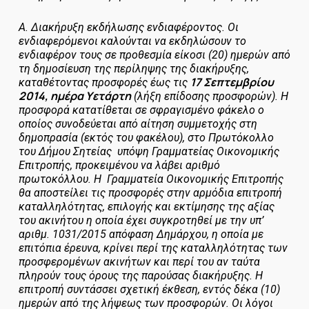
Α. Διακήρυξη εκδήλωσης ενδιαφέροντος.
Οι
ενδιαφερόμενοι καλούνται να εκδηλώσουν το
ενδιαφέρον τους σε προθεσμία είκοσι (20) ημερών από
τη δημοσίευση της περίληψης της διακήρυξης,
17 Σεπτεμβρίου
καταθέτοντας προσφορές έως τις
2014, ημέρα Υετάρτη
(λήξη επίδοσης προσφορών). Η
προσφορά κατατίθεται σε σφραγισμένο φάκελο ο
οποίος συνοδεύεται από αίτηση συμμετοχής στη
δημοπρασία (εκτός του φακέλου), στο Πρωτόκολλο
του Δήμου Σητείας υπόψη Γραμματείας Οικονομικής
Επιτροπής, προκειμένου να λάβει αριθμό
πρωτοκόλλου. Η Γραμματεία Οικονομικής Επιτροπής
θα αποστείλει τις προσφορές στην αρμόδια επιτροπή
καταλληλότητας, επιλογής και εκτίμησης της αξίας
του ακινήτου η οποία έχει συγκροτηθεί με την υπ’
αριθμ. 1031/2015 απόφαση Δημάρχου, η οποία με
επιτόπια έρευνα, κρίνει περί της καταλληλότητας των
προσφερομένων ακινήτων και περί του αν ταύτα
πληρούν τους όρους της παρούσας διακήρυξης. Η
επιτροπή συντάσσει σχετική έκθεση, εντός δέκα (10)
ημερών από της λήψεως των προσφορών. Οι λόγοι