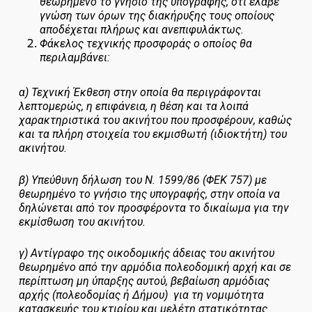
θεωρημένο το γνήσιο της υπογραφής, ότι έλαβε
γνώση των όρων της διακήρυξης τους οποίους
αποδέχεται πλήρως και ανεπιφυλάκτως.
Φάκελος τεχνικής προσφοράς ο οποίος θα
περιλαμβάνει:
α) Τεχνική Έκθεση στην οποία θα περιγράφονται
λεπτομερώς, η επιφάνεια, η θέση και τα λοιπά
χαρακτηριστικά του ακινήτου που προσφέρουν, καθώς
και τα πλήρη στοιχεία του εκμισθωτή (ιδιοκτήτη) του
ακινήτου.
β) Υπεύθυνη δήλωση του Ν. 1599/86 (ΦΕΚ 757) με
θεωρημένο το γνήσιο της υπογραφής, στην οποία να
δηλώνεται από τον προσφέροντα το δικαίωμα για την
εκμίσθωση του ακινήτου.
γ) Αντίγραφο της οικοδομικής άδειας του ακινήτου
θεωρημένο από την αρμόδια πολεοδομική αρχή και σε
περίπτωση μη ύπαρξης αυτού, βεβαίωση αρμόδιας
αρχής (πολεοδομίας ή Δήμου) για τη νομιμότητα
κατασκευής του κτιρίου και μελέτη στατικότητας