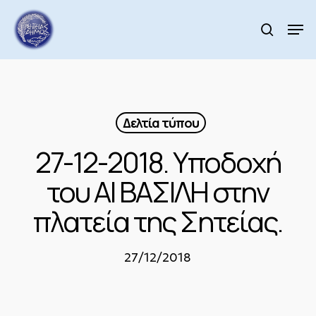
Skip
to
Men
search
main
Close
content
Menu
Δελτία τύπου
27-12-2018. Υποδοχή
του ΑΙ ΒΑΣΙΛΗ στην
πλατεία της Σητείας.
27/12/2018