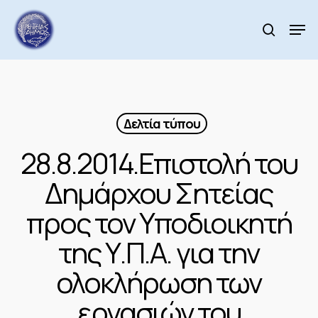
Skip
to
Men
search
main
Close
content
Menu
Δελτία τύπου
28.8.2014.Επιστολή του
Δημάρχου Σητείας
προς τον Υποδιοικητή
της Υ.Π.Α. για την
ολοκλήρωση των
εργασιών του