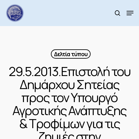
Skip
to
Men
search
main
Close
content
Menu
Δελτία τύπου
29.5.2013.Επιστολή του
Δημάρχου Σητείας
προς τον Υπουργό
Αγροτικής Ανάπτυξης
& Τροφίμων για τις
ζημιές στην