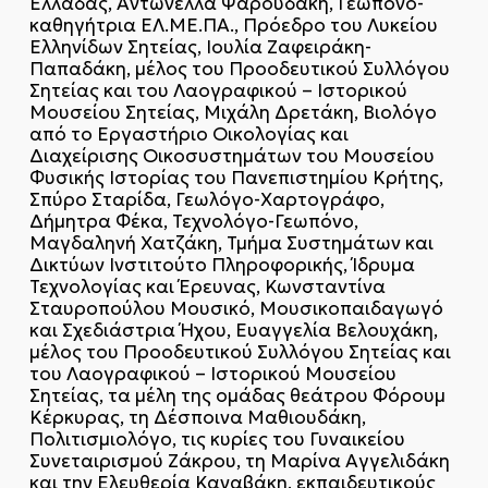
Ελλάδας, Αντωνέλλα Ψαρουδάκη, Γεωπόνο-
καθηγήτρια ΕΛ.ΜΕ.ΠΑ., Πρόεδρο του Λυκείου
Ελληνίδων Σητείας, Ιουλία Ζαφειράκη-
Παπαδάκη, μέλος του Προοδευτικού Συλλόγου
Σητείας και του Λαογραφικού – Ιστορικού
Μουσείου Σητείας, Μιχάλη Δρετάκη, Βιολόγο
από το Εργαστήριο Οικολογίας και
Διαχείρισης Οικοσυστημάτων του Μουσείου
Φυσικής Ιστορίας του Πανεπιστημίου Κρήτης,
Σπύρο Σταρίδα, Γεωλόγο-Χαρτογράφο,
Δήμητρα Φέκα, Τεχνολόγο-Γεωπόνο,
Μαγδαληνή Χατζάκη, Τμήμα Συστημάτων και
Δικτύων Ινστιτούτο Πληροφορικής, Ίδρυμα
Τεχνολογίας και Έρευνας, Κωνσταντίνα
Σταυροπούλου Μουσικό, Μουσικοπαιδαγωγό
και Σχεδιάστρια Ήχου, Ευαγγελία Βελουχάκη,
μέλος του Προοδευτικού Συλλόγου Σητείας και
του Λαογραφικού – Ιστορικού Μουσείου
Σητείας, τα μέλη της ομάδας θεάτρου Φόρουμ
Κέρκυρας, τη Δέσποινα Μαθιουδάκη,
Πολιτισμιολόγο, τις κυρίες του Γυναικείου
Συνεταιρισμού Ζάκρου, τη Μαρίνα Αγγελιδάκη
και την Ελευθερία Καναβάκη, εκπαιδευτικούς