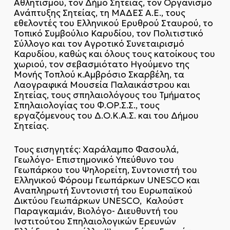
Αθλητισμού, τον Δήμο Σητείας, τον Οργανισμό
Ανάπτυξης Σητείας, τη ΜΑΔΕΣ Α.Ε., τους
εθελοντές του Ελληνικού Ερυθρού Σταυρού, το
Τοπικό Συμβούλιο Καρυδίου, τον Πολιτιστικό
Σύλλογο και τον Αγροτικό Συνεταιρισμό
Καρυδίου, καθώς και όλους τους κατοίκους του
χωριού, τον σεβασμιότατο Ηγούμενο της
Μονής Τοπλού κ.Αμβρόσιο Σκαρβέλη, τα
Λαογραφικά Μουσεία Παλαικάστρου και
Σητείας, τους σπηλαιολόγους του Τμήματος
Σπηλαιολογίας του Φ.ΟΡ.Σ.Σ., τους
εργαζόμενους του Δ.Ο.Κ.Α.Σ. και του Δήμου
Σητείας.
Τους εισηγητές: Χαράλαμπο Φασουλά,
Γεωλόγο- Επιστημονικό Υπεύθυνο του
Γεωπάρκου του Ψηλορείτη, Συντονιστή του
Ελληνικού Φόρουμ Γεωπάρκων UNESCO και
Αναπληρωτή Συντονιστή του Ευρωπαϊκού
Δικτύου Γεωπάρκων UNESCO, Καλούστ
Παραγκαμιάν, Βιολόγο- Διευθυντή του
Ινστιτούτου Σπηλαιολογικών Ερευνών