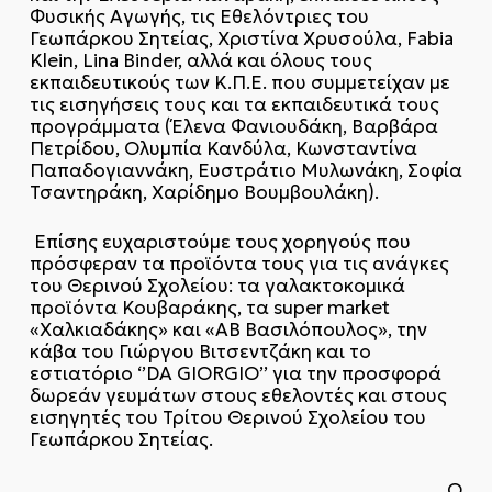
Φυσικής Αγωγής, τις Εθελόντριες του
Γεωπάρκου Σητείας, Χριστίνα Χρυσούλα, Fabia
Klein, Lina Binder, αλλά και όλους τους
εκπαιδευτικούς των Κ.Π.Ε. που συμμετείχαν με
τις εισηγήσεις τους και τα εκπαιδευτικά τους
προγράμματα (Έλενα Φανιουδάκη, Βαρβάρα
Πετρίδου, Ολυμπία Κανδύλα, Κωνσταντίνα
Παπαδογιαννάκη, Ευστράτιο Μυλωνάκη, Σοφία
Τσαντηράκη, Χαρίδημο Βουμβουλάκη).
Επίσης ευχαριστούμε τους χορηγούς που
πρόσφεραν τα προϊόντα τους για τις ανάγκες
του Θερινού Σχολείου: τα γαλακτοκομικά
προϊόντα Κουβαράκης, τα super market
«Χαλκιαδάκης» και «ΑΒ Βασιλόπουλος», την
κάβα του Γιώργου Βιτσεντζάκη και το
εστιατόριο ‘’DA GIORGIO’’ για την προσφορά
δωρεάν γευμάτων στους εθελοντές και στους
εισηγητές του Τρίτου Θερινού Σχολείου του
Γεωπάρκου Σητείας.
Ο