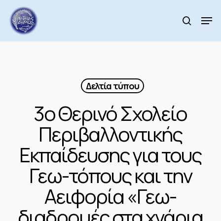
Skip
to
Men
search
main
Close
content
Menu
Δελτία τύπου
3ο Θερινό Σχολείο
Περιβαλλοντικής
Εκπαίδευσης για τους
Γεω-τόπους και την
Αειφορία «Γεω-
διαδρομές στα χνάρια