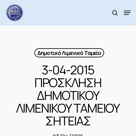
Skip
to
Men
search
main
Close
content
Menu
Δημοτικό Λιμενικό Ταμείο
3-04-2015
ΠΡΟΣΚΛΗΣΗ
ΔΗΜΟΤΙΚΟΥ
ΛΙΜΕΝΙΚΟΥ ΤΑΜΕΙΟΥ
ΣΗΤΕΙΑΣ