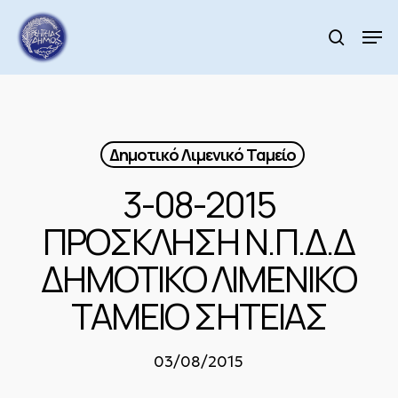
Skip
to
Men
search
main
Close
content
Menu
Δημοτικό Λιμενικό Ταμείο
3-08-2015
ΠΡΟΣΚΛΗΣΗ Ν.Π.Δ.Δ
ΔΗΜΟΤΙΚΟ ΛΙΜΕΝΙΚΟ
ΤΑΜΕΙΟ ΣΗΤΕΙΑΣ
03/08/2015