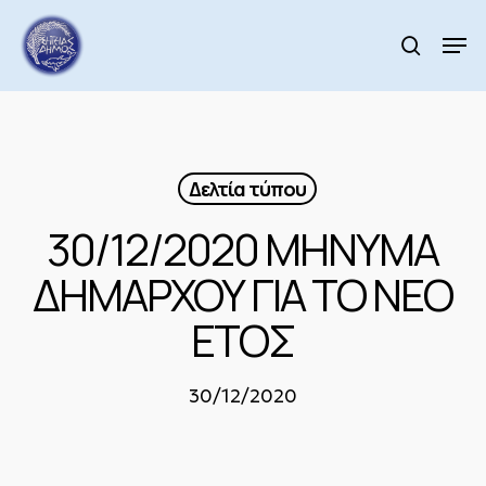
Skip
to
Men
search
main
Close
content
Menu
Δελτία τύπου
30/12/2020 ΜΗΝΥΜΑ
ΔΗΜΑΡΧΟΥ ΓΙΑ ΤΟ ΝΕΟ
ΕΤΟΣ
30/12/2020