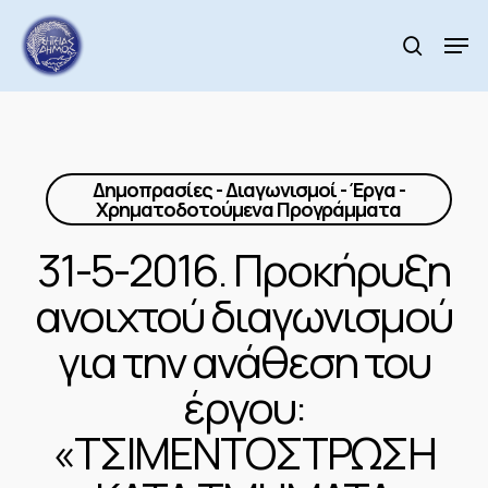
Skip
to
Men
search
main
Close
content
Menu
Δημοπρασίες - Διαγωνισμοί - Έργα -
Χρηματοδοτούμενα Προγράμματα
31-5-2016. Προκήρυξη
ανοιχτού διαγωνισμού
για την ανάθεση του
έργου:
«ΤΣΙΜΕΝΤΟΣΤΡΩΣΗ