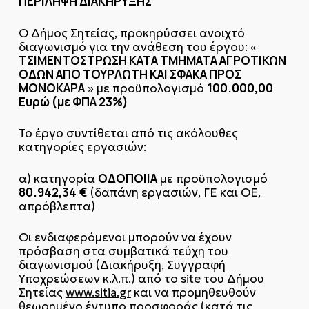
ΠΕΡΙΛΗΨΗ ΔΙΑΚΗΡΥΞΗΣ
Ο Δήμος Σητείας, προκηρύσσει ανοιχτό
διαγωνισμό για την ανάθεση του έργου: «
ΤΣΙΜΕΝΤΟΣΤΡΩΣΗ ΚΑΤΑ ΤΜΗΜΑΤΑ ΑΓΡΟΤΙΚΩΝ
ΟΔΩΝ ΑΠΟ ΤΟΥΡΛΩΤΗ ΚΑΙ ΣΦΑΚΑ ΠΡΟΣ
ΜΟΝΟΚΑΡΑ
100.000,00
» με προϋπολογισμό
Ευρώ (με ΦΠΑ 23%)
Το έργο συντίθεται από τις ακόλουθες
κατηγορίες εργασιών:
ΟΔΟΠΟΙΙΑ
α) κατηγορία
με προϋπολογισμό
80.942,34
€
(δαπάνη εργασιών, ΓΕ και ΟΕ,
απρόβλεπτα)
Οι ενδιαφερόμενοι μπορούν να έχουν
πρόσβαση στα συμβατικά τεύχη του
διαγωνισμού (Διακήρυξη, Συγγραφή
Υποχρεώσεων κ.λ.π.) από το site του Δήμου
Σητείας
www.sitia.gr
και να προμηθευθούν
θεωρημένο έντυπο προσφοράς (κατά τις