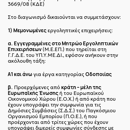
3669/08 (ΚΔΕ)
Στο διαγωνισμό δικαιούνται να συμμετάσχουν:
1) Μεμονωμένες
εργοληπτικές επιχειρήσεις:
α.
Εγγεγραμμένες στο Μητρώο Εργοληπτικών
Επιχειρήσεων
(Μ.Ε.ΕΠ.) που τηρείται στη
Γ.Γ.Δ.Ε. του ΥΠ.Υ.ΜΕ.ΔΙ., εφόσον ανήκουν στην
ακόλουθη τάξη:
Α1 και άνω
Οδοποιίας
για έργα κατηγορίας
β.
κράτη – μέλη της
Προερχόμενες από
Ευρωπαϊκής Ένωσης
ή του Ευρωπαϊκού
Οικονομικού Χώρου (Ε.Ο.Χ.) ή από κράτη που
έχουν υπογράψει την συμφωνία για τις
Δημόσιες Συμβάσεις (Σ.Δ.Σ.) του Παγκόσμιου
Οργανισμού Εμπορίου (Π.Ο.Ε.), ή που
προέρχονται από τρίτες χώρες που έχουν
υπογράψει διμερείς συμφωνίες σύνδεσης με