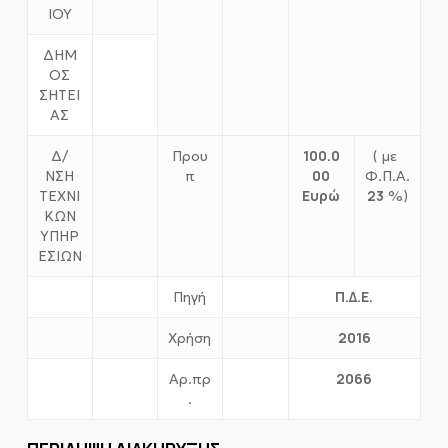
ΙΟΥ
ΔΗΜ
ΟΣ
ΣΗΤΕΙ
ΑΣ
100.0
Δ/
Πρου
( με
00
ΝΣΗ
π
Φ.Π.Α.
Ευρώ
23
ΤΕΧΝΙ
%)
ΚΩΝ
ΥΠΗΡ
ΕΣΙΩΝ
Π.Δ.Ε.
Πηγή
2016
Χρήση
2066
Αρ.πρ
.