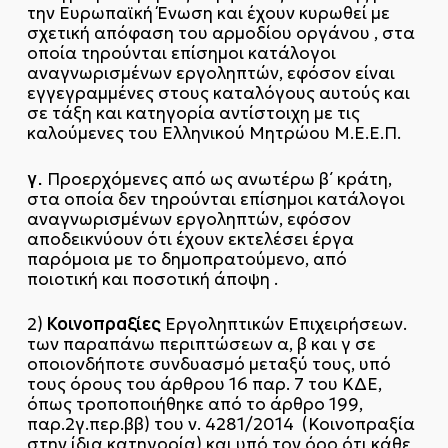
την Ευρωπαϊκή Ένωση και έχουν κυρωθεί με
σχετική απόφαση του αρμοδίου οργάνου , στα
οποία τηρούνται επίσημοι κατάλογοι
αναγνωρισμένων εργοληπτών, εφόσον είναι
εγγεγραμμένες στους καταλόγους αυτούς και
σε τάξη και κατηγορία αντίστοιχη με τις
καλούμενες του Ελληνικού Μητρώου Μ.Ε.Ε.Π.
γ.
Προερχόμενες από ως ανωτέρω β΄ κράτη,
στα οποία δεν τηρούνται επίσημοι κατάλογοι
αναγνωρισμένων εργοληπτών, εφόσον
αποδεικνύουν ότι έχουν εκτελέσει έργα
παρόμοια με το δημοπρατούμενο, από
ποιοτική και ποσοτική άποψη .
Κοινοπραξίες
2)
Εργοληπτικών Επιχειρήσεων.
των παραπάνω περιπτώσεων α, β και γ σε
οποιονδήποτε συνδυασμό μεταξύ τους, υπό
τους όρους του άρθρου 16 παρ. 7 του ΚΔΕ,
όπως τροποποιήθηκε από το άρθρο 199,
παρ.2γ.περ.ββ) του ν. 4281/2014 (Κοινοπραξία
στην ίδια κατηγορία) και υπό τον όρο ότι κάθε