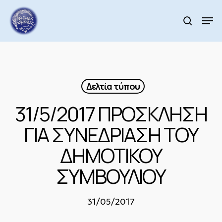
Skip
to
Men
search
main
Close
content
Menu
Δελτία τύπου
31/5/2017 ΠΡΟΣΚΛΗΣΗ
ΓΙΑ ΣΥΝΕΔΡΙΑΣΗ ΤΟΥ
ΔΗΜΟΤΙΚΟΥ
ΣΥΜΒΟΥΛΙΟΥ
31/05/2017