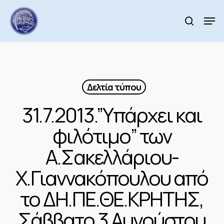
Skip
to
Men
search
main
Close
content
Menu
Δελτία τύπου
31.7.2013.”Υπάρχει και
φιλότιμο” των
Α.Σακελλάριου-
Χ.Γιαννακόπουλου από
το ΔΗ.ΠΕ.ΘΕ.ΚΡΗΤΗΣ,
Σάββατο 3 Αυγούστου