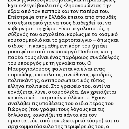
Έχει εκλεγεί βουλευτής κληρονομώντας την
έδρα από τον παππού και τον πατέρα του.
Επέστρεψε στην Ελλάδα έπειτα από σπουδές
στο εξωτερικό για να τους διαδεχθεί και να
κυβερνήσει τη χώρα. Είναι μεγαλοαστός, η
σύζυγός του ασχολείται κυρίως με το κοσμικό
κουτσομπολιό και το χαρτοπαίγνιο – όπως και
ο ίδιος -, η κακομαθημένη κόρη του ζητάει
ρουσφέτια από τον υπουργό Παιδείας και η
παρέα τους είναι ένας παρόμοιος συνάδελφός
του υπουργός με τη γυναίκα του. Ο
Μαυρογιαλούρος φαίνεται να είναι ένας
πομπώδης, επιπόλαιος, ανεύθυνος, φαιδρός
πολιτικάντης, αντιπροσωπευτικός τύπος
έλληνα πολιτικού. Στο γραφείο του, αντί να
εργάζεται, λύνει σταυρόλεξα. Δεν χρειάζεται
να κάνει κάτι παραπάνω άλλωστε. Έχουν
αναλάβει τις υποθέσεις του ο ιδιαίτερός του
Γιώργος (του γράφει τους λόγους και τις
δηλώσεις, κανονίζει τα πάντα και τον
προστατεύει από τον εξωτερικό κόσμο) και το
αρχικομματόσκυλο της περιφέρειάς του, ο