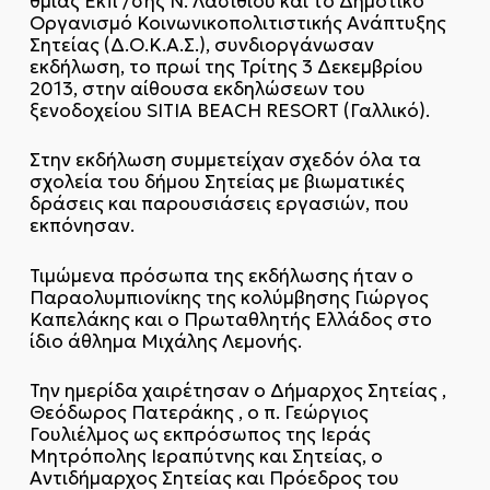
θμιας Εκπ’/σης Ν. Λασιθίου και το Δημοτικό
Οργανισμό Κοινωνικοπολιτιστικής Ανάπτυξης
Σητείας (Δ.Ο.Κ.Α.Σ.), συνδιοργάνωσαν
εκδήλωση, το πρωί της Τρίτης 3 Δεκεμβρίου
2013, στην αίθουσα εκδηλώσεων του
ξενοδοχείου SITIA BEACH RESORT (Γαλλικό).
Στην εκδήλωση συμμετείχαν σχεδόν όλα τα
σχολεία του δήμου Σητείας με βιωματικές
δράσεις και παρουσιάσεις εργασιών, που
εκπόνησαν.
Τιμώμενα πρόσωπα της εκδήλωσης ήταν ο
Παραολυμπιονίκης της κολύμβησης Γιώργος
Καπελάκης και ο Πρωταθλητής Ελλάδος στο
ίδιο άθλημα Μιχάλης Λεμονής.
Την ημερίδα χαιρέτησαν ο Δήμαρχος Σητείας ,
Θεόδωρος Πατεράκης , ο π. Γεώργιος
Γουλιέλμος ως εκπρόσωπος της Ιεράς
Μητρόπολης Ιεραπύτνης και Σητείας, ο
Αντιδήμαρχος Σητείας και Πρόεδρος του