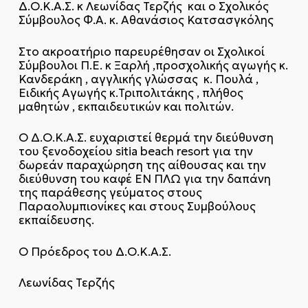
Δ.Ο.Κ.Α.Σ. κ Λεωνίδας Τερζής και ο Σχολικός
Σύμβουλος Φ.Α. κ. Αθανάσιος Κατσασγκόλης
Στο ακροατήριο παρευρέθησαν οι Σχολικοί
Σύμβουλοι Π.Ε. κ Ξαρλή ,προσχολικής αγωγής κ.
Κανδεράκη , αγγλικής γλώσσας κ. Πουλά ,
Ειδικής Αγωγής κ.Τριπολιτάκης , πλήθος
μαθητών , εκπαιδευτικών και πολιτών.
Ο Δ.Ο.Κ.Α.Σ. ευχαριστεί θερμά την διεύθυνση
του ξενοδοχείου sitia beach resort για την
δωρεάν παραχώρηση της αίθουσας και την
διεύθυνση του καφέ ΕΝ ΠΛΩ για την δαπάνη
της παράθεσης γεύματος στους
Παραολυμπιονίκες και στους Συμβούλους
εκπαίδευσης.
Ο Πρόεδρος του Δ.Ο.Κ.Α.Σ.
Λεωνίδας Τερζής