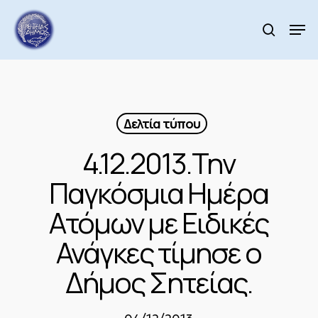
Skip
to
Men
search
main
Close
content
Menu
Δελτία τύπου
4.12.2013.Την
Παγκόσμια Ημέρα
Ατόμων με Ειδικές
Ανάγκες τίμησε ο
Δήμος Σητείας.