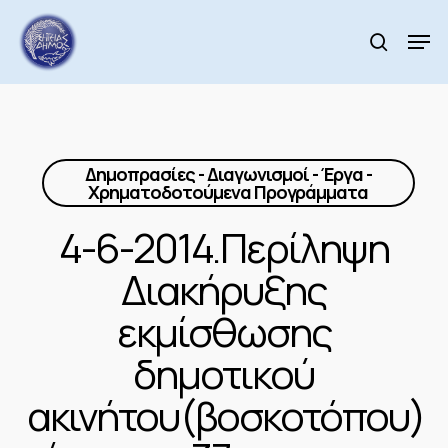
Skip
to
Men
search
main
Close
content
Menu
Δημοπρασίες - Διαγωνισμοί - Έργα -
Χρηματοδοτούμενα Προγράμματα
4-6-2014.Περίληψη
Διακήρυξης
εκμίσθωσης
δημοτικού
ακινήτου(βοσκοτόπου)