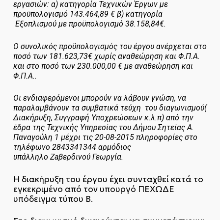
εργασιών: α) κατηγορία Τεχνικών Έργων με
προϋπολογισμό 143.464,89 € β) κατηγορία
Εξοπλισμού με προϋπολογισμό 38.158,84€.
Ο συνολικός προϋπολογισμός του έργου ανέρχεται στο
ποσό των 181.623,73€ χωρίς αναθεώρηση και Φ.Π.Α.
και στο ποσό των 230.000,00 € με αναθεώρηση και
Φ.Π.Α..
Οι ενδιαφερόμενοι μπορούν να λάβουν γνώση, να
παραλαμβάνουν τα συμβατικά τεύχη του διαγωνισμού(
Διακήρυξη, Συγγραφή Υποχρεώσεων κ.λ.π) από την
έδρα της Τεχνικής Υπηρεσίας του Δήμου Σητείας Α.
Παναγούλη 1 μέχρι τις 20-08-2015 πληροφορίες στο
τηλέφωνο 2843341344 αρμόδιος
υπάλληλο
Za
βερδινού Γεωργία.
Η διακήρυξη του έργου έχει συνταχθεί κατά το
εγκεκριμένο από τον υπουργό ΠΕΧΩΔΕ
υπόδειγμα τύπου Β.