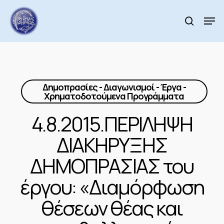
Skip
to
Men
search
main
Close
content
Menu
Δημοπρασίες - Διαγωνισμοί - Έργα -
Χρηματοδοτούμενα Προγράμματα
4.8.2015.ΠΕΡΙΛΗΨΗ
ΔΙΑΚΗΡΥΞΗΣ
ΔΗΜΟΠΡΑΣΙΑΣ του
έργου: «Διαμόρφωση
θέσεων θέας και