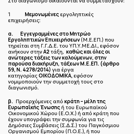
Στο διαγωνισμό δικαιούνται να συμμετάσχουν:
Μεμονωμένες
1
εργοληπτικές
επιχειρήσεις:
α.
Εγγεγραμμένες στο Μητρώο
Εργοληπτικών Επιχειρήσεων
(Μ.Ε.ΕΠ.) που
τηρείται στη Γ.Γ.Δ.Ε. του ΥΠ.Υ.ΜΕ.ΔΙ., εφόσον
Α2
καθώς και όλες οι
ανήκουν στην
τάξη,
ανώτερες τάξεις των καλούμενων, στην
παρούσα διακήρυξη, τάξεων Μ.Ε.ΕΠ. (άρθρο
59, Ν. 4278/2014)
για έργα
ΟΙΚΟΔΟΜΙΚΑ,
κατηγορίας
εφόσον
νομιμοποιούν την συμμετοχή τους στο
διαγωνισμό.
β.
κράτη – μέλη της
Προερχόμενες από
Ευρωπαϊκής Ένωσης
ή του Ευρωπαϊκού
Οικονομικού Χώρου (Ε.Ο.Χ.) ή από κράτη που
έχουν υπογράψει την συμφωνία για τις
Δημόσιες Συμβάσεις (Σ.Δ.Σ.) του Παγκόσμιου
Οργανισμού Εμπορίου (Π.Ο.Ε.), ή που