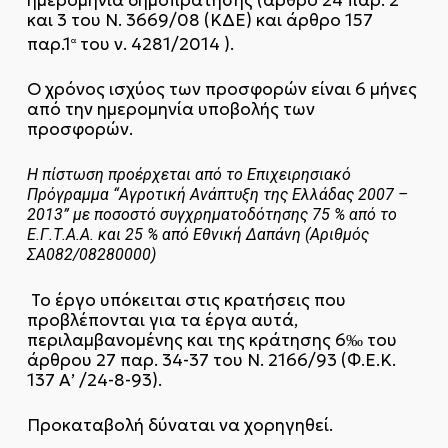
και 3 του Ν. 3669/08 (ΚΔΕ) και άρθρο 157
παρ.1
του ν. 4281/2014 ).
α
Ο χρόνος ισχύος των προσφορών είναι 6 μήνες
από την ημερομηνία υποβολής των
προσφορών.
Η πίστωση προέρχεται από το Επιχειρησιακό
Πρόγραμμα “Αγροτική Ανάπτυξη της Ελλάδας 2007 –
2013” με ποσοστό συγχρηματοδότησης 75 % από το
Ε.Γ.Τ.Α.Α. και 25 % από Εθνική Δαπάνη (Αριθμός
ΣΑ082/08280000)
Το έργο υπόκειται στις κρατήσεις που
προβλέπονται για τα έργα αυτά,
περιλαμβανομένης και της κράτησης 6‰ του
άρθρου 27 παρ. 34-37 του Ν. 2166/93 (Φ.Ε.Κ.
137 Α’ /24-8-93).
Προκαταβολή δύναται να χορηγηθεί.