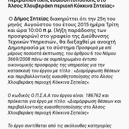
Άλσος Χλουβεράκη περιοχή Κόκκινα Σητείας»
Δήμος Σητείας
Ο
διακηρύττει ότι την 25η του
μηνός Αυγούστου του έτους 2015
ημέρα Τρίτη
π.μ.
και ώρα 10:00
(λήξη παράδοσης των
προσφορών) στο γραφείο της Διεύθυνσης
Τεχνικών Υπηρεσιών., θα διεξαχθεί με ανοιχτή
Δημοπρασία με το σύστημα
Προσφορά με επί
μέρους ποσοστά έκπτωσης,
του άρθρου 6 του Νόμου
3669/2008 πάνω σε συμπληρωμένο έντυπο
οικονομικής προσφοράς της υπηρεσίας για την
κατασκευή του έργου με τίτλο : «Διαμόρφωση θέσεων
και περιβαλλοντικής ευαισθητοποίησης στο Άλσος
Χλουβεράκη περιοχή Κόκκινα Σητείας».
Ο κωδικός Ο.Π.Σ.Α.Α του έργου είναι: 186762 και
πρόκειται για έργο με τίτλο: «Διαμόρφωση θέσεων και
περιβαλλοντικής ευαισθητοποίησης στο Άλσος
Χλουβεράκη περιοχή Κόκκινα Σητείας»
Το έργο συντίθεται από τις ακόλουθες κατηγορίες