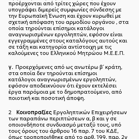
προέρχονται από τρίτες χώρες που έχουν
υπογράψει διμερείς συμφωνίες σύνδεσης με
την Ευρωπαϊκή Ένωση και έχουν κυρωθεί με
σχετική απόφαση του αρμοδίου οργάνου , στα
οποία τηρούνται επίσημοι κατάλογοι
αναγνωρισμένων εργοληπτών, εφόσον είναι
εγγεγραμμένες στους καταλόγους αυτούς και
σε τάξη και κατηγορία αντίστοιχη με τις
καλούμενες του Ελληνικού Μητρώου Μ.Ε.Ε.Π.
γ.
Προερχόμενες από ως ανωτέρω β΄ κράτη,
στα οποία δεν τηρούνται επίσημοι
κατάλογοι αναγνωρισμένων εργοληπτών,
εφόσον αποδεικνύουν ότι έχουν εκτελέσει
έργα παρόμοια με το δημοπρατούμενο, από
ποιοτική και ποσοτική άποψη.
Κοινοπραξίες
2
Εργοληπτικών Επιχειρήσεων
των παραπάνω περιπτώσεων α, β και γ σε
οποιονδήποτε συνδυασμό μεταξύ τους, υπό
τους όρους του άρθρου 16 παρ. 7 του ΚΔΕ,
όπως τροποποιήθηκε από το αρθ. 199, παρ. 2γ