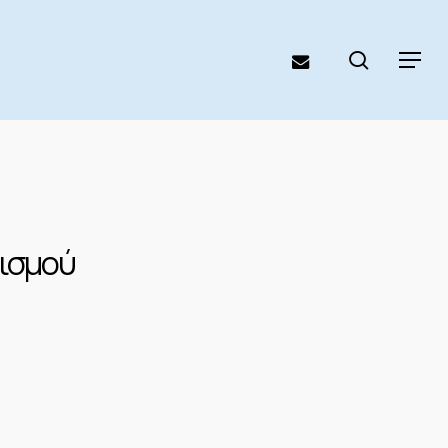
search
email
Menu
τισμού