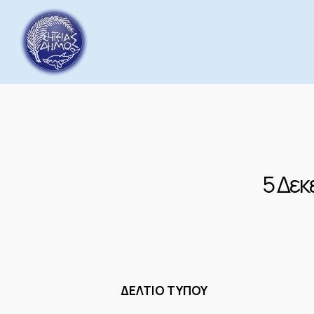
Skip
to
main
content
5 Δεκ
ΔΕΛΤΙΟ ΤΥΠΟΥ