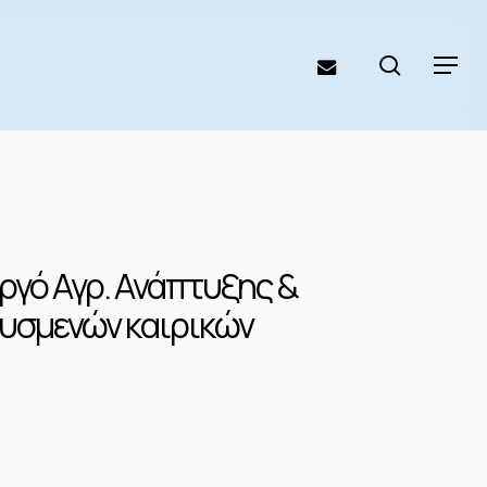
search
email
Menu
ργό Αγρ. Ανάπτυξης &
δυσμενών καιρικών