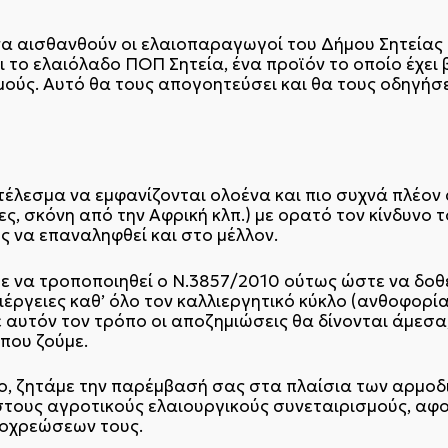
α αισθανθούν οι ελαιοπαραγωγοί του Δήμου Σητείας ότ
ι το ελαιόλαδο ΠΟΠ Σητεία, ένα προϊόν το οποίο έχει
σμούς. Αυτό θα τους απογοητεύσει και θα τους οδηγήσ
τέλεσμα να εμφανίζονται ολοένα και πιο συχνά πλέον
ς, σκόνη από την Αφρική κλπ.) με ορατό τον κίνδυνο
 να επαναληφθεί και στο μέλλον.
με να τροποποιηθεί ο Ν.3857/2010 ούτως ώστε να δοθ
ιέργειες καθ’ όλο τον καλλιεργητικό κύκλο (ανθοφορί
 αυτόν τον τρόπο οι αποζημιώσεις θα δίνονται άμεσα
που ζούμε.
δο, ζητάμε την παρέμβασή σας στα πλαίσια των αρμο
στους αγροτικούς ελαιουργικούς συνεταιρισμούς, α
ποχρεώσεων τους.