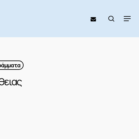
search
email
Menu
γράμματα
θειας