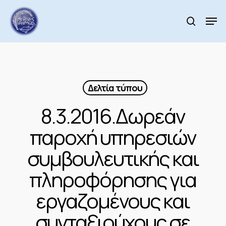
Skip
to
Men
search
main
Close
content
Menu
Δελτία τύπου
8.3.2016.Δωρεάν
παροχή υπηρεσιών
συμβουλευτικής και
πληροφόρησης για
εργαζομένους και
συνταξιούχους σε