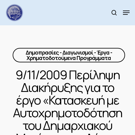
Skip
to
Men
search
main
Close
content
Menu
Δημοπρασίες - Διαγωνισμοί - Έργα -
Χρηματοδοτούμενα Προγράμματα
9/11/2009 Περίληψη
Διακήρυξης για το
έργο «Κατασκευή με
Αυτοχρημοτοδότηση
του Δημαρχιακού