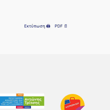
Εκτύπωση 🖨
PDF 📄