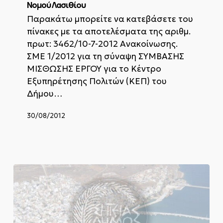
1/2012
Νομού Λασιθίου
για
Παρακάτω μπορείτε να κατεβάσετε του
τη
πίνακες με τα αποτελέσματα της αριθμ.
σύναψη
πρωτ: 3462/10-7-2012 Ανακοίνωσης.
ΣΥΜΒΑΣΗΣ
ΜΙΣΘΩΣΗΣ
ΣΜΕ 1/2012 για τη σύναψη ΣΥΜΒΑΣΗΣ
ΕΡΓΟΥ
ΜΙΣΘΩΣΗΣ ΕΡΓΟΥ για το Κέντρο
για
Εξυπηρέτησης Πολιτών (ΚΕΠ) του
το
Δήμου…
Κέντρο
Εξυπηρέτησης
Πολιτών
30/08/2012
(ΚΕΠ)
του
Δήμου
Σητείας
(ΚΩΔ.
ΚΕΠ:
249
και
294)
του