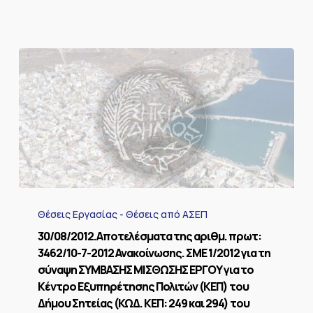
άρση
του
κοινωνικού
αποκλεισμού»
30/08/2012.Αποτελέσματα
της
Θέσεις Εργασίας - Θέσεις από ΑΣΕΠ
αριθμ.
πρωτ:
30/08/2012.Αποτελέσματα της αριθμ. πρωτ:
3462/10-
3462/10-7-2012 Ανακοίνωσης. ΣΜΕ 1/2012 για τη
7-
σύναψη ΣΥΜΒΑΣΗΣ ΜΙΣΘΩΣΗΣ ΕΡΓΟΥ για το
2012
Κέντρο Εξυπηρέτησης Πολιτών (ΚΕΠ) του
Ανακοίνωσης.
Δήμου Σητείας (ΚΩΔ. ΚΕΠ: 249 και 294) του
ΣΜΕ