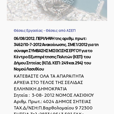
Νομού
Λασιθίου
06/08/2012.
ΠΕΡΙΛΗΨΗ
Θέσεις Εργασίας - Θέσεις από ΑΣΕΠ
της
αριθμ.
06/08/2012. ΠΕΡΙΛΗΨΗ της αριθμ. πρωτ:
πρωτ:
3462/10-7-2012 Ανακοίνωσης. ΣΜΕ 1/2012 για τη
3462/10-
σύναψη ΣΥΜΒΑΣΗΣ ΜΙΣΘΩΣΗΣ ΕΡΓΟΥ για το
7-
Κέντρο Εξυπηρέτησης Πολιτών (ΚΕΠ) του
2012
Δήμου Σητείας (ΚΩΔ. ΚΕΠ: 249 και 294) του
Ανακοίνωσης.
ΣΜΕ
Νομού Λασιθίου
1/2012
ΚΑΤΕΒΑΣΤΕ ΟΛΑ ΤΑ ΑΠΑΡΑΙΤΗΤΑ
για
ΑΡΧΕΙΑ ΣΤΟ ΤΕΛΟΣ ΤΗΣ ΣΕΛΙΔΑΣ
τη
ΕΛΛΗΝΙΚΗ ΔΗΜΟΚΡΑΤΙΑ
σύναψη
ΣΥΜΒΑΣΗΣ
Σητεία : 3-08- 2012 ΝΟΜΟΣ ΛΑΣΙΘΙΟΥ
ΜΙΣΘΩΣΗΣ
Αριθμ. Πρωτ.: 4024 ΔΗΜΟΣ ΣΗΤΕΙΑΣ
ΕΡΓΟΥ
ΤΑΧ.Δ/ΝΣΗ:Π.Βαρθολομαίου 9 72300
για