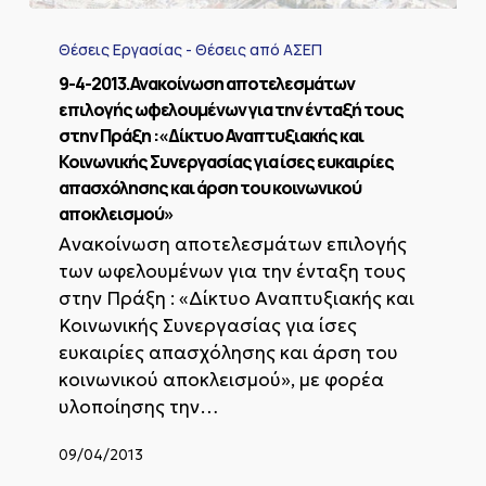
9-
4-
Θέσεις Εργασίας - Θέσεις από ΑΣΕΠ
2013.Ανακοίνωση
αποτελεσμάτων
9-4-2013.Ανακοίνωση αποτελεσμάτων
επιλογής
επιλογής ωφελουμένων για την ένταξή τους
ωφελουμένων
στην Πράξη :«Δίκτυο Αναπτυξιακής και
για
Κοινωνικής Συνεργασίας για ίσες ευκαιρίες
την
απασχόλησης και άρση του κοινωνικού
ένταξή
τους
αποκλεισμού»
στην
Ανακοίνωση αποτελεσμάτων επιλογής
Πράξη
των ωφελουμένων για την ένταξη τους
:«Δίκτυο
στην Πράξη : «Δίκτυο Αναπτυξιακής και
Αναπτυξιακής
και
Κοινωνικής Συνεργασίας για ίσες
Κοινωνικής
ευκαιρίες απασχόλησης και άρση του
Συνεργασίας
κοινωνικού αποκλεισμού», με φορέα
για
υλοποίησης την…
ίσες
ευκαιρίες
απασχόλησης
09/04/2013
και