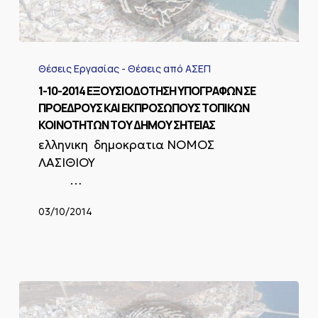
1-
10-
Θέσεις Εργασίας - Θέσεις από ΑΣΕΠ
2014
ΕΞΟΥΣΙΟΔΟΤΗΣΗ
1-10-2014 ΕΞΟΥΣΙΟΔΟΤΗΣΗ ΥΠΟΓΡΑΦΩΝ ΣΕ
ΥΠΟΓΡΑΦΩΝ
ΠΡΟΕΔΡΟΥΣ ΚΑΙ ΕΚΠΡΟΣΩΠΟΥΣ ΤΟΠΙΚΩΝ
ΣΕ
ΚΟΙΝΟΤΗΤΩΝ ΤΟΥ ΔΗΜΟΥ ΣΗΤΕΙΑΣ
ΠΡΟΕΔΡΟΥΣ
ελληνικη δημοκρατια ΝΟΜΟΣ
ΚΑΙ
ΕΚΠΡΟΣΩΠΟΥΣ
ΛΑΣΙΘΙΟΥ
ΤΟΠΙΚΩΝ
…
ΚΟΙΝΟΤΗΤΩΝ
ΤΟΥ
03/10/2014
ΔΗΜΟΥ
ΣΗΤΕΙΑΣ