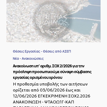
εκπροσώπων
τους
στο
«Συμβούλιο
ένταξης
μεταναστών
και
προσφύγων
Δήμου
Σητείας».
Ανακοίνωση
υπ’
Θέσεις Εργασίας - Θέσεις από ΑΣΕΠ
αριθμ.
ΣΟΧ
Νέα - Ανακοινώσεις
2/2026
Ανακοίνωση υπ’ αριθμ. ΣΟΧ 2/2026 για την
για
πρόσληψη προσωπικού με σύναψη σύμβασης
την
εργασίας ορισμένου χρόνου
πρόσληψη
προσωπικού
Η προθεσμία υποβολής των αιτήσεων
με
ορίζεται από 03/06/2026 έως και
σύναψη
12/06/2026 ΕΓΚΕΚΡΙΜΕΝΗ ΣΟΧ2.2026
σύμβασης
εργασίας
ΑΝΑΚΟΙΝΩΣΗ - ΨΤΑΟΩ1Γ-ΚΑΠ
ορισμένου