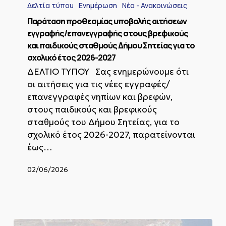
προθεσμίας
Δελτία τύπου
Ενημέρωση
Νέα - Ανακοινώσεις
υποβολής
αιτήσεων
Παράταση προθεσμίας υποβολής αιτήσεων
εγγραφής/
εγγραφής/επανεγγραφής στους βρεφικούς
επανεγγραφής
και παιδικούς σταθμούς Δήμου Σητείας για το
στους
σχολικό έτος 2026-2027
βρεφικούς
και
ΔΕΛΤΙΟ ΤΥΠΟΥ Σας ενημερώνουμε ότι
παιδικούς
οι αιτήσεις για τις νέες εγγραφές/
σταθμούς
επανεγγραφές νηπίων και βρεφών,
Δήμου
στους παιδικούς και βρεφικούς
Σητείας
για
σταθμούς του Δήμου Σητείας, για το
το
σχολικό έτος 2026-2027, παρατείνονται
σχολικό
έως…
έτος
2026-
02/06/2026
2027