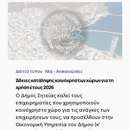
Άδειες
κατάληψης
Δελτία τύπου
Νέα - Ανακοινώσεις
κοινόχρηστων
χώρων
Άδειες κατάληψης κοινόχρηστων χώρων για τη
για
χρήση έτους 2026
τη
Ο Δήμος Σητείας καλεί τους
χρήση
επιχειρηματίες που χρησιμοποιούν
έτους
2026
κοινόχρηστο χώρο για τις ανάγκες των
επιχειρήσεων τους, να προσέλθουν στην
Οικονομική Υπηρεσία του Δήμου (κ’