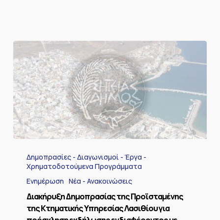
Διακήρυξη
Δημοπρασίας
Δημοπρασίες - Διαγωνισμοί - Έργα -
της
Χρηματοδοτούμενα Προγράμματα
Προϊσταμένης
Ενημέρωση
Νέα - Ανακοινώσεις
της
Κτηματικής
Διακήρυξη Δημοπρασίας της Προϊσταμένης
Υπηρεσίας
της Κτηματικής Υπηρεσίας Λασιθίου για
Λασιθίου