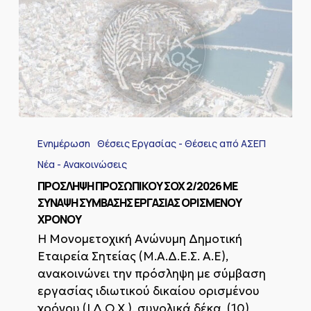
ΠΡΟΣΛΗΨΗ
ΠΡΟΣΩΠΙΚΟΥ
Ενημέρωση
Θέσεις Εργασίας - Θέσεις από ΑΣΕΠ
ΣΟΧ
2/2026
Νέα - Ανακοινώσεις
ΜΕ
ΠΡΟΣΛΗΨΗ ΠΡΟΣΩΠΙΚΟΥ ΣΟΧ 2/2026 ΜΕ
ΣΥΝΑΨΗ
ΣΥΝΑΨΗ ΣΥΜΒΑΣΗΣ ΕΡΓΑΣΙΑΣ ΟΡΙΣΜΕΝΟΥ
ΣΥΜΒΑΣΗΣ
ΧΡΟΝΟΥ
ΕΡΓΑΣΙΑΣ
ΟΡΙΣΜΕΝΟΥ
Η Μονομετοχική Ανώνυμη Δημοτική
ΧΡΟΝΟΥ
Εταιρεία Σητείας (Μ.Α.Δ.Ε.Σ. Α.Ε),
ανακοινώνει την πρόσληψη με σύμβαση
εργασίας ιδιωτικού δικαίου ορισμένου
χρόνου (Ι.Δ.Ο.Χ.), συνολικά δέκα (10)