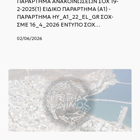
ΠΑΡΑΡΤΗΜΑ ΑΝΑΚΟΙΝΩΣΕΩΝ ΣΟΧ 19-
χρόνου
2-2025(1) ΕΙΔΙΚΟ ΠΑΡΑΡΤΗΜΑ (Α1) -
ΠΑΡΑΡΤΗΜΑ ΗΥ_A1_22_EL_GR ΣΟΧ-
ΣΜΕ 16_4_2026 ΕΝΤΥΠΟ ΣΟΧ…
02/06/2026
Παράταση