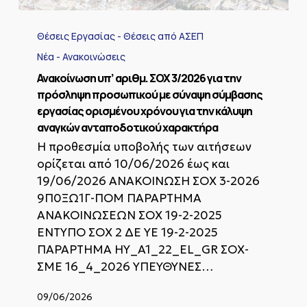
Ανακοίνωση
υπ’
Θέσεις Εργασίας - Θέσεις από ΑΣΕΠ
αριθμ.
ΣΟΧ
Νέα - Ανακοινώσεις
3/2026
Ανακοίνωση υπ’ αριθμ. ΣΟΧ 3/2026 για την
για
πρόσληψη προσωπικού με σύναψη σύμβασης
την
εργασίας ορισμένου χρόνου για την κάλυψη
πρόσληψη
προσωπικού
αναγκών ανταποδοτικού χαρακτήρα
με
Η προθεσμία υποβολής των αιτήσεων
σύναψη
ορίζεται από 10/06/2026 έως και
σύμβασης
εργασίας
19/06/2026 ΑΝΑΚΟΙΝΩΣΗ ΣΟΧ 3-2026
ορισμένου
9Π0ΞΩ1Γ-ΠΟΜ ΠΑΡΑΡΤΗΜΑ
χρόνου
ΑΝΑΚΟΙΝΩΣΕΩΝ ΣΟΧ 19-2-2025
για
ΕΝΤΥΠΟ ΣΟΧ 2 ΔΕ ΥΕ 19-2-2025
την
κάλυψη
ΠΑΡΑΡΤΗΜΑ ΗΥ_A1_22_EL_GR ΣΟΧ-
αναγκών
ΣΜΕ 16_4_2026 ΥΠΕΥΘΥΝΕΣ…
ανταποδοτικού
χαρακτήρα
09/06/2026