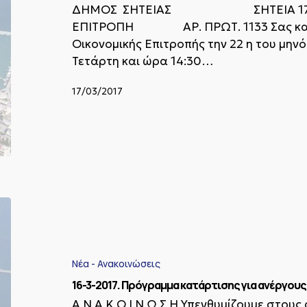
ΔΗΜΟΣ ΣΗΤΕΙΑΣ ΣΗΤΕΙΑ 17/3/
ΕΠΙΤΡΟΠΗ ΑΡ. ΠΡΩΤ. 1133 Σας καλού
Οικονομικής Επιτροπής την 22 η του μην
Τετάρτη και ώρα 14:30…
17/03/2017
16-
3-
2017.
Πρόγραμμα
κατάρτισης
Νέα - Ανακοινώσεις
για
16-3-2017. Πρόγραμμα κατάρτισης για ανέργους 
ανέργους
18-
Α Ν Α Κ Ο Ι Ν Ω Σ Η Υπενθυμίζουμε στους