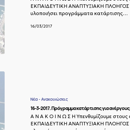
24
ΕΚΠΑΙΔΕΥΤΙΚΗ ΑΝΑΠΤΥΞΙΑΚΗ ΠΛΟΗΓΟΣ σ
ετών.
υλοποιήσει προγράμματα κατάρτισης…
16/03/2017
16-
3-
2017.
Πρόγραμμα
κατάρτισης
Νέα - Ανακοινώσεις
για
16-3-2017. Πρόγραμμα κατάρτισης για ανέργους 
ανέργους
18-
Α Ν Α Κ Ο Ι Ν Ω Σ Η Υπενθυμίζουμε στους
24
ΕΚΠΑΙΔΕΥΤΙΚΗ ΑΝΑΠΤΥΞΙΑΚΗ ΠΛΟΗΓΟΣ σ
ετών.