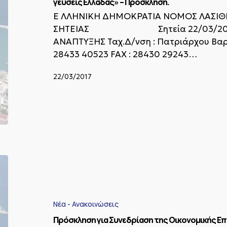
Η
γεύσεις Ελλάδας» – Πρόσκληση.
Μεγάλη
E ΛΛΗΝΙΚΗ ΔΗΜΟΚΡΑΤΙΑ ΝΟΜΟΣ ΛΑΣΙΘ
Συνάντηση
ΣΗΤΕΙΑΣ Σητεία 22/03/2017 ΑΥ
&
Τοπικές
ΑΝΑΠΤΥΞΗΣ Ταχ.Δ/νση : Πατριάρχου Βαρθ
γεύσεις
28433 40523 FAX : 28430 29243…
Ελλάδας»
–
22/03/2017
Πρόσκληση.
Πρόσκληση
για
Συνεδρίαση
της
Οικονομικής
Νέα - Ανακοινώσεις
Επιτροπής
Πρόσκληση για Συνεδρίαση της Οικονομικής Ε