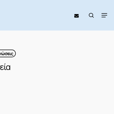
search
email
Menu
νώσεις
εία