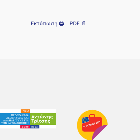
Εκτύπωση 🖨
PDF 📄