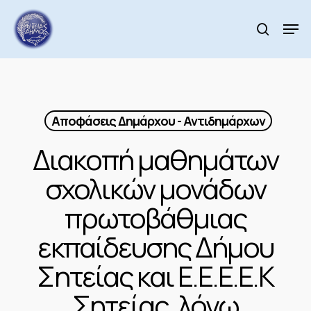
Skip
to
Men
search
main
Close
content
Menu
Αποφάσεις Δημάρχου - Αντιδημάρχων
Διακοπή μαθημάτων
σχολικών μονάδων
πρωτοβάθμιας
εκπαίδευσης Δήμου
Σητείας και Ε.Ε.Ε.Ε.Κ
Σητείας, λόγω