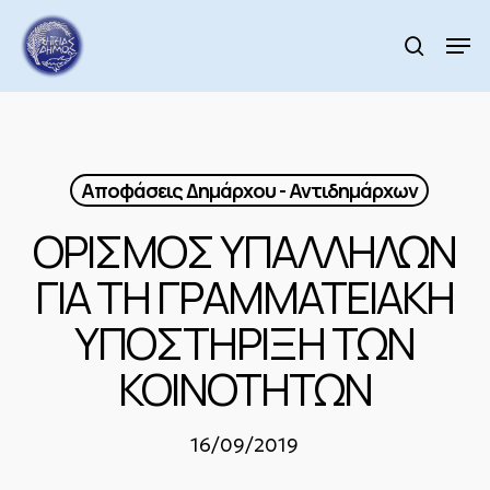
Skip
to
Men
search
main
Close
content
Menu
Αποφάσεις Δημάρχου - Αντιδημάρχων
ΟΡΙΣΜΟΣ ΥΠΑΛΛΗΛΩΝ
ΓΙΑ ΤΗ ΓΡΑΜΜΑΤΕΙΑΚΗ
ΥΠΟΣΤΗΡΙΞΗ ΤΩΝ
ΚΟΙΝΟΤΗΤΩΝ
16/09/2019