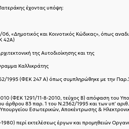
Πατεράκης έχοντας υπόψη:
3/06, «Δημοτικός και Κοινοτικός Κώδικας», όπως αναδ
Κ 42Α)
Αρχιτεκτονική της Αυτοδιοίκησης και της
γραμμα Καλλικράτης
2362/1995 (ΦΕΚ 247 Α) όπως συμπληρώθηκε με την Παρ.
-2010 (ΦΕΚ 1291/11-8-2010, τεύχος Β΄) απόφαση του Υπ
υ άρθρου 83 παρ. 1 του Ν.2362/1995 και των υπ’ αριθ
 Υπουργείου Εσωτερικών, Αποκέντρωσης & Ηλεκτρονι
-1-1980) περί εκτελέσεως έργων και προμηθειών Οργα