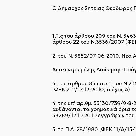
Ο Δήμαρχος Σητείας Θεόδωρος 
1.Tις του άρθρου 209 του Ν. 346
άρθρου 22 του Ν.3536/2007 (ΦΕ
2. του Ν. 3852/07-06-2010, Νέα 
Αποκεντρωμένης Διοίκησης-Πρό
3. του άρθρου 83 παρ. 1 του Ν.
(ΦΕΚ 212/17-12-2010, τεύχος Α΄)
4. της υπ’ αριθμ. 35130/739/9-8
αυξάνονται τα χρηματικά όρια το
58289/12.10.2010 εγγράφων του
5. το Π.Δ. 28/1980 (ΦΕΚ 11/Α/15