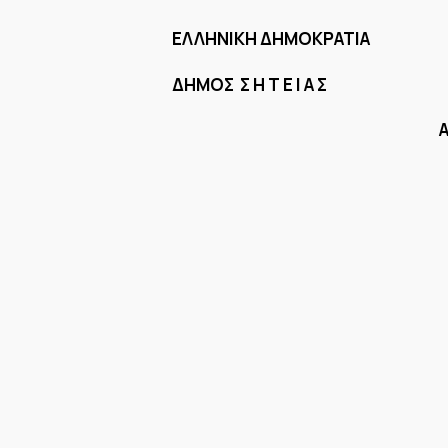
ΕΛΛΗΝΙΚΗ ΔΗΜΟΚΡΑ
ΔΗΜΟΣ Σ Η Τ Ε Ι 
Αριθ Απόφασ
Α Π 