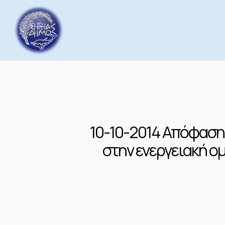
Skip
to
main
content
10-10-2014 Απόφαση
στην ενεργειακή ο