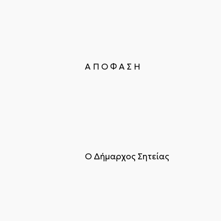
Α Π Ο Φ Α Σ Η
Ο Δήμαρχος Σητείας