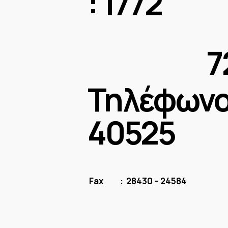
:
17
72300
Τηλέφωνο 
4
Fax
: 28430 – 24584