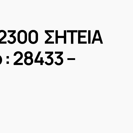
72
 ΣΗΤΕΙΑ
: 28433 –
0525