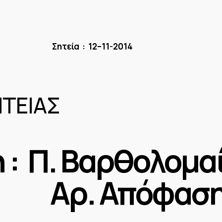
Σητεία :
12
–
11
-201
4
ΕΙΑΣ
η : Π. Βαρθολομα
9
Αρ. Απόφασ