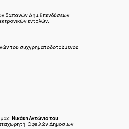
των δαπανών Δημ.Επενδύσεων
εκτρονικών εντολών.
πανών του συχγρηματοδοτούμενου
Νικάκη Αντώνιο του
υ μας
-Καταχωρητή
Οφειλών Δημοσίων