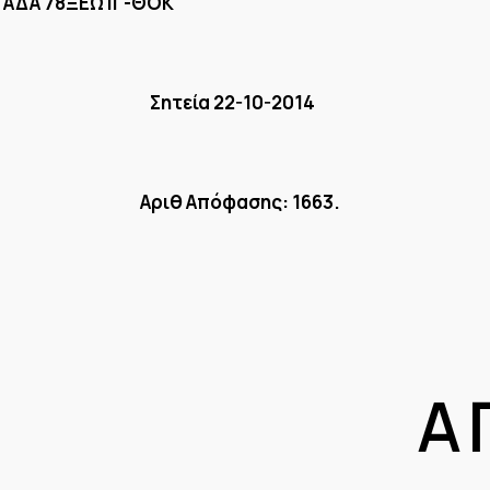
ΔΑ 78ΞΕΩ1Γ-ΘΟΚ
ΙΘΙΟΥ
Σητεία 22-10-201
Σ Αριθ Απόφασης: 1663.
 Ο Φ Α