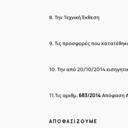
8. Την Τεχνική Έκθεση
9. Τις προσφορές που κατατέθηκ
10. Την από 20/10/2014 εισηγητ
.
683
/2014
11.Τις αριθμ
Απόφαση Α
Α Π Ο Φ Α Σ Ι Ζ Ο Υ Μ Ε