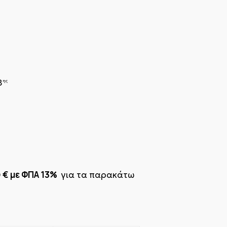
8
ης
€ με ΦΠΑ 13%
0
για τα παρακάτω