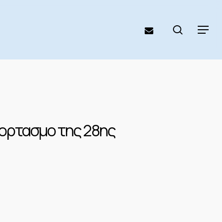
search
email
Menu
εορτασμο της 28ης