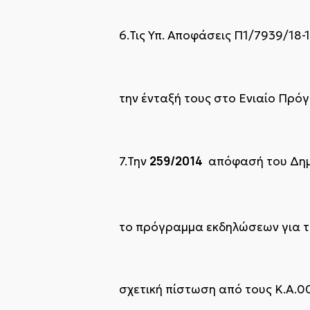
6.Τις Υπ. Αποφάσεις Π1/7939/18-
την ένταξή τους στο Ενιαίο Πρ
259/2014
7.Την
απόφασή του Δημο
τo πρόγραμμα εκδηλώσεων για τ
σχετική πίστωση από τους Κ.Α.