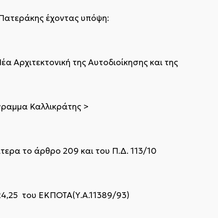
Πατεράκης έχοντας υπόψη:
 Νέα Αρχιτεκτονική της Αυτοδιοίκησης και της
γραμμα Καλλικράτης >
αίτερα το άρθρο 209 και του Π.Δ. 113/10
,24,25 του ΕΚΠΟΤΑ(Υ.Α.11389/93)