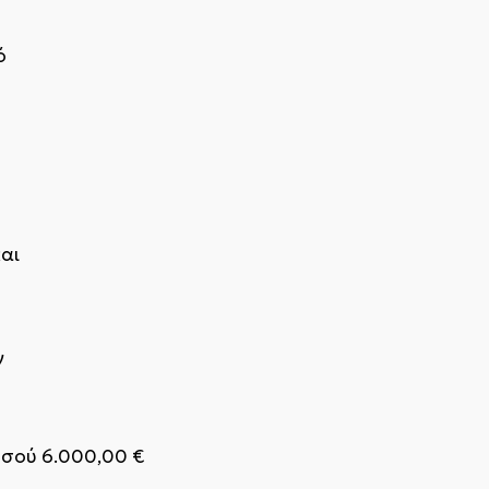
ό
αι
ν
οσού 6.000,00 €