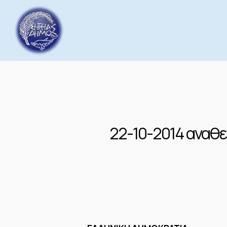
Skip
to
main
content
22-10-2014 αναθε