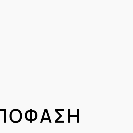
4
 Σ Η