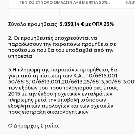
ΓΕΝΙΚΟ ΣΥΝΟΛΟ ΟΜΑΔΩΝ Α+Β ΜΕ ΦΠΑ 23% :
3.93
3.939,14 € με ΦΠΑ 23%
Σύνολο προμήθειας
2. Οι προμηθευτές υποχρεούνται να
παραδώσουν την παραπάνω προμήθεια σε
προθεσμία που θα του υποδειχθεί από την
υπηρεσία
3.Η πληρωμή της παραπάνω προμήθειας θα
γίνει από τη πίστωση των Κ.Α. : 10/6615.001
30/6615,10/6613.001,20/6613,25/6613,30/6613.00
των εξόδων του προϋπολογισμού οικ. έτους
2015 με την έκδοση σχετικών ενταλμάτων
πληρωμής μετά την υποβολή ισόποσων
εξοφλητικών τιμολογίων και των σχετικών
προς είσπραξη δικαιολογητικών
Ο Δήμαρχος Σητείας