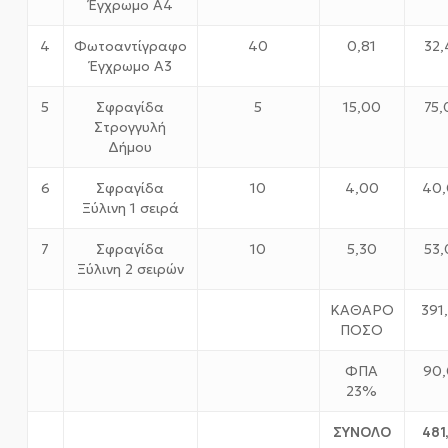
Έγχρωμο Α4
4
Φωτοαντίγραφο
40
0,81
32,
Έγχρωμο Α3
5
Σφραγίδα
5
15,00
75,
Στρογγυλή
Δήμου
6
Σφραγίδα
10
4,00
40
Ξύλινη 1 σειρά
7
Σφραγίδα
10
5,30
53,
Ξύλινη 2 σειρών
ΚΑΘΑΡΟ
391
ΠΟΣΟ
ΦΠΑ
90,
23%
ΣΥΝΟΛΟ
481