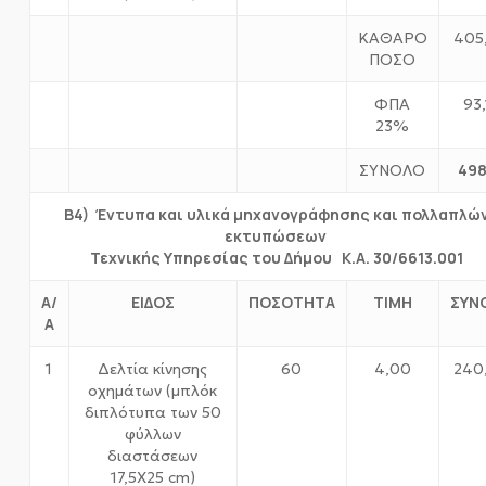
ΚΑΘΑΡΟ
405
ΠΟΣΟ
ΦΠΑ
93,
23%
498
ΣΥΝΟΛΟ
Β4) Έντυπα και υλικά μηχανογράφησης και πολλαπλώ
εκτυπώσεων
Τεχνικής Υπηρεσίας του Δήμου Κ.Α. 30/6613.001
Α/
ΕΙΔΟΣ
ΠΟΣΟΤΗΤΑ
ΤΙΜΗ
ΣΥΝ
Α
1
Δελτία κίνησης
60
4,00
240
οχημάτων (μπλόκ
διπλότυπα των 50
φύλλων
διαστάσεων
17,5Χ25 cm)