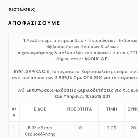
πιστώσεις
Α Π Ο Φ Α Σ Ι Ζ Ο Υ Μ Ε
1.Αναθέτουμε την προμήθεια < Εκτυπώσεων- Εκδόσεω
Βιβλιοδετήσεων-Εντύπων & υλικών
μηχανογράφησης & πολλαπλών εκτυπώσεων > έτους 201
ΑΦΟΙ Κ. & Γ.
Δήμου στον :
ΕΥΑΓ. ΣΑΡΙΚΑ Ο.Ε
,Τυπογραφείο-Χαρτοπωλείο με έδρα την 
3.939,14 € με ΦΠΑ 23%
αντί του ποσού των
για τα παρακάτω
Α1) Εκτυπώσεις-Εκδόσεις-βιβλιοδετήσεις για τις Διο
Οικ.Υπηρ.Κ.Α. 10/6615.001
Α/
ΕΙΔΟΣ
ΠΟΣΟΤΗΤΑ
ΤΙΜΗ
ΣΥΝ
Α
1
Βιβλιοδεσία
10
2,03
20,
θερμοκόλησης