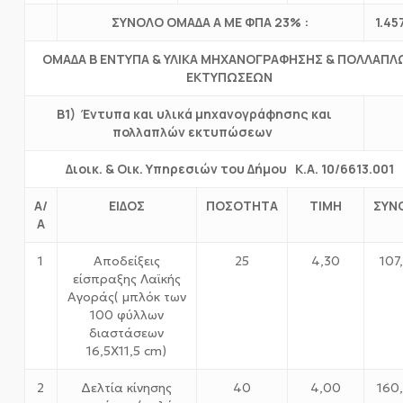
ΣΥΝΟΛΟ ΟΜΑΔΑ Α ΜΕ ΦΠΑ 23% :
1.45
ΟΜΑΔΑ Β ΕΝΤΥΠΑ & ΥΛΙΚΑ ΜΗΧΑΝΟΓΡΑΦΗΣΗΣ & ΠΟΛΛΑΠΛ
ΕΚΤΥΠΩΣΕΩΝ
Β1) Έντυπα και υλικά μηχανογράφησης και
πολλαπλών εκτυπώσεων
Διοικ. & Οικ. Υπηρεσιών του Δήμου Κ.Α. 10/6613.001
Α/
ΕΙΔΟΣ
ΠΟΣΟΤΗΤΑ
ΤΙΜΗ
ΣΥΝ
Α
1
Αποδείξεις
25
4,30
107
είσπραξης Λαϊκής
Αγοράς( μπλόκ των
100 φύλλων
διαστάσεων
16,5Χ11,5 cm)
2
Δελτία κίνησης
40
4,00
160