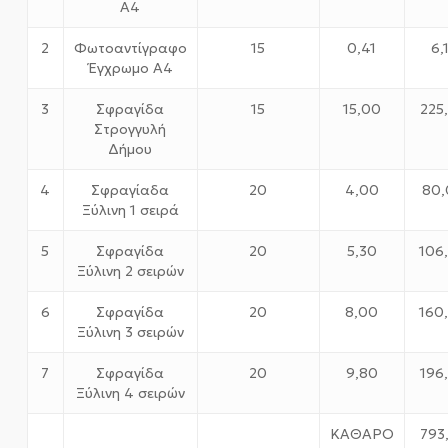
Α4
2
Φωτοαντίγραφο
15
0,41
6,
Έγχρωμο Α4
3
Σφραγίδα
15
15,00
225
Στρογγυλή
Δήμου
4
Σφραγίαδα
20
4,00
80
Ξύλινη 1 σειρά
5
Σφραγίδα
20
5,30
106
Ξύλινη 2 σειρών
6
Σφραγίδα
20
8,00
160
Ξύλινη 3 σειρών
7
Σφραγίδα
20
9,80
196
Ξύλινη 4 σειρών
ΚΑΘΑΡΟ
793