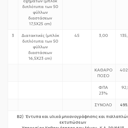
οχημάτων (μπλόκ
διπλότυπα των 50
φύλλων
διαστάσεων
17,5Χ25 cm)
3
Διατακτικές (μπλόκ
45
3,00
135
διπλότυπα των 50
φύλλων
διαστάσεων
16,5Χ23 cm)
ΚΑΘΑΡΟ
402
ΠΟΣΟ
ΦΠΑ
92,
23%
495
ΣΥΝΟΛΟ
Β2) Έντυπα και υλικά μηχανογράφησης και πολλαπλώ
εκτυπώσεων
Υπηρεσίας Καθαριότητας του Δήμου Κ.Α. 20/6613