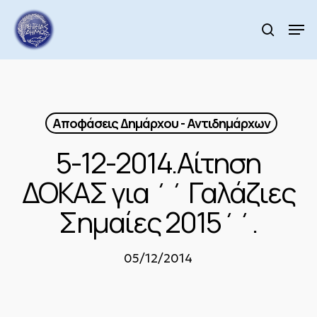
Skip
to
Men
search
main
Close
content
Menu
Αποφάσεις Δημάρχου - Αντιδημάρχων
5-12-2014.Αίτηση
ΔΟΚΑΣ για ΄΄ Γαλάζιες
Σημαίες 2015΄΄.
05/12/2014