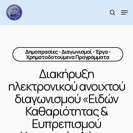
Skip
to
Men
search
main
Close
content
Menu
Δημοπρασίες - Διαγωνισμοί - Έργα -
Χρηματοδοτούμενα Προγράμματα
Διακήρυξη
ηλεκτρονικού ανοιχτού
διαγωνισμού «Ειδών
Καθαριότητας &
Ευπρεπισμού