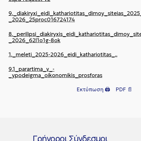
9._diakiryxi_eidi_kathariotitas_dimoy_siteias_2025
_2026_25proc016724174
8._perilipsi_diakiryxis_eidi_kathariotitas_dimoy_si
_2026_62l1o1g-8ok
1._meleti_2025-2026_eidi_kathariotitas_..
9.1_parartima_v_-
_ypodeigma_oikonomikis_prosforas
Εκτύπωση 🖨
PDF 📄
Γρήγοροι
Σύνδεσμοι