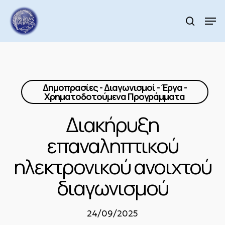
Skip
to
Men
search
main
Close
content
Menu
Δημοπρασίες - Διαγωνισμοί - Έργα -
Χρηματοδοτούμενα Προγράμματα
Διακήρυξη
επαναληπτικού
ηλεκτρονικού ανοιχτού
διαγωνισμού
24/09/2025