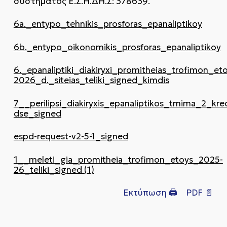
συστήματος Ε.Σ.Η.ΔΗ.Σ: 378639.
6a._entypo_tehnikis_prosforas_epanaliptikoy
6b._entypo_oikonomikis_prosforas_epanaliptikoy
6._epanaliptiki_diakiryxi_promitheias_trofimon_e
2026_d._siteias_teliki_signed_kimdis
7__perilipsi_diakiryxis_epanaliptikos_tmima_2_kr
dse_signed
espd-request-v2-5-1_signed
1__meleti_gia_promitheia_trofimon_etoys_2025-
26_teliki_signed (1)
Εκτύπωση 🖨
PDF 📄