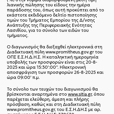
λιανικής πώλησης του είδους την ημέρα
παράδοσης του, όπως αυτή προκύπτει από το
εκάστοτε εκδιδόμενο δελτίο πιστοποίησης
τιμών του Τμήματος Εμπορίου της Δ/νσης
Ανάπτυξης της Περιφερειακής Ενότητας
Λασιθίου, για το σύνολο των ειδών του
τμήματος.
Ο διαγωνισμός θα διεξαχθεί ηλεκτρονικά στη
Διαδικτυακή πύλη www.promitheus.gov.gr του
ΟΠΣ Ε.Σ.Η.Δ.Η.Σ. Η καταληκτική ημερομηνία
υποβολής των προσφορών είναι στις 20-8-
2025 και ώρα 15:30’:00’’. Ηλεκτρονική
αποσφράγιση των προσφορών 26-8-2025 και
ώρα 09:00’ π.μ.
Το σύνολο των τευχών του διαγωνισμού θα
βρίσκονται αναρτημένα στο
www.sitia.gr
, όπου
παρέχεται ελεύθερη, άμεση και πλήρης
πρόσβαση, καθώς και στη Διαδικτυακή πύλη
www.promitheus.gov.gr, του Ε.Σ.Η.ΔΗ.Σ με αρ.